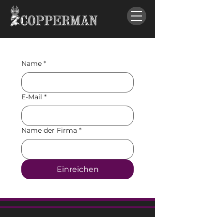
Name
*
E-Mail
*
Name der Firma
*
Einreichen