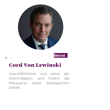
Beirat
Cord Von Lewinski
Geschäftsführer und Leiter der
DACH-Region und Polens bei
Macquarie Asset Management
(MAM).