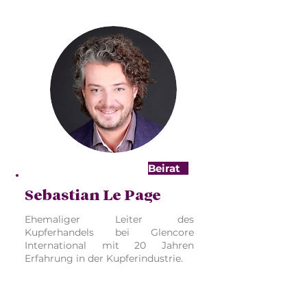
Beirat
Sebastian Le Page
Ehemaliger Leiter des
Kupferhandels bei Glencore
International mit 20 Jahren
Erfahrung in der Kupferindustrie.