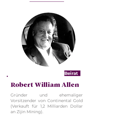
Beirat
Robert William Allen
Gründer und ehemaliger
Vorsitzender von Continental Gold
(Verkauft für 1,2 Milliarden Dollar
an Zijin Mining).