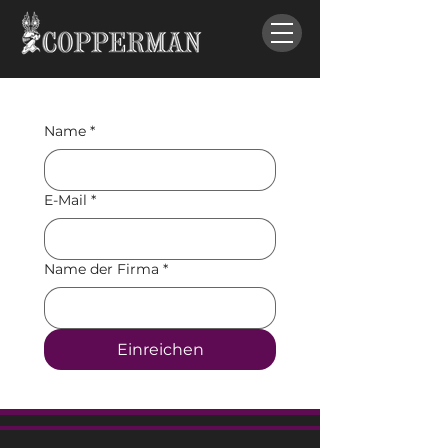
Name
*
E-Mail
*
Name der Firma
*
Einreichen